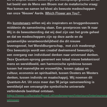
het beeld van de Mens een Bloem met de metaforische vraag:
Hoe komen we samen tot bloei als bewuste medescheppers
van onze ‘Nieuwe’ Aarde.
Which Flower are You?
Als
kunstenaars
willen wij als inspirators en bruggenbouwers
middenin de samenleving staan. Een groeiproces van Ik naar
Wij in de bewustwording dat wij deel zijn van het grote geheel
en dat we medescheppers zijn op deze aarde en de
gezamenlijke verantwoordelijkheid die dit nieuwe
levensgevoel, het Wereldburgerschap, met zich meebrengt.
Ons bewustzijn wordt een creatief deelnemend bewustzijn,
een overgang van individueel denken naar universeel denken.
Deze Quantum-sprong genereert een totaal nieuw betekenisvol
mens en wereldbeeld, een harmonische symbiose tussen
tussen het mannelijke en vrouwelijke, tussen
natuur
en
cultuur, economie en spiritualiteit, tussen Oosters en Westers
denken, tussen individu en maatschappij. Wij noemen dit
Quantum-Art. Uit onze meer dan 50 jarige samenwerking is
wereldwijd een omvangrijke symbolische universele
verbindende beeldtaal ontstaan.
https://www.cultureelerfgoed.nl/onderwerpen/interieurs/interieure
winssen