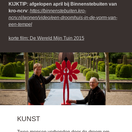
KIJKTIP:
afgelopen april bij Binnenstebuiten van
kro-ncrv
:
https://binnenstebuiten.kro-
ncrv.nl/wonen/video/een-droomhuis-in-de-vorm-van-
een-tempel
korte film: De Wereld Mijn Tuin 2015
KUNST
Twee mensen verbonden door de droom om