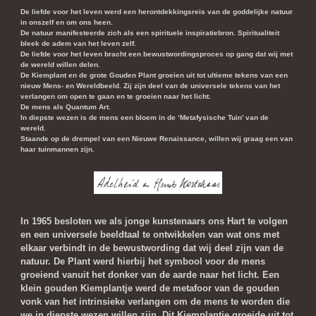
De liefde voor het leven werd een herontdekkingsreis van de goddelijke natuur
in onszelf en om ons heen.
De natuur manifesteerde zich als een spirituele inspiratiebron. Spiritualiteit
bleek de adem van het leven zelf.
De liefde voor het leven bracht een bewustwordingsproces op gang dat wij met
de wereld willen delen.
De Kiemplant en de grote Gouden Plant groeien uit tot ultieme tekens van een
nieuw Mens- en Wereldbeeld. Zij zijn deel van de universele tekens van het
verlangen om open te gaan en te groeien naar het licht.
De mens als Quantum Art.
In diepste wezen is de mens een bloem in de ‘Metafysische Tuin’ van de
wereld.
Staande op de drempel van een Nieuwe Renaissance, willen wij graag een van
haar tuinmannen zijn.
In 1965 besloten we als jonge kunstenaars ons Hart te volgen
en een universele beeldtaal te ontwikkelen van wat ons met
elkaar verbindt in de bewustwording dat wij deel zijn van de
natuur. De Plant werd hierbij het symbool voor de mens
groeiend vanuit het donker van de aarde naar het licht. Een
klein gouden Kiemplantje werd de metafoor van de gouden
vonk van het intrinsieke verlangen om de mens te worden die
we in diepste wezen willen zijn. Dit Kiemplantje groeide uit tot