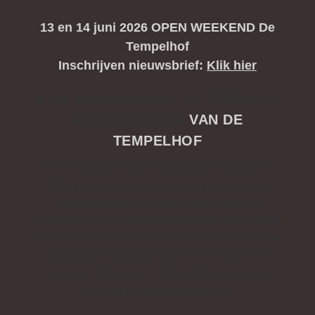
13 en 14 juni 2026 OPEN WEEKEND De
Tempelhof
Inschrijven nieuwsbrief
:
Klik hier
Word MedeSchepper als VRIEND of
AMBASSADEUR
VAN DE
TEMPELHOF
Een monument van de Quantumsprong en
draag bĳ aan deze regeneratieve bezielde
ontmoetingsplaats waar kunst, cultuur,
architectuur en landschapsarchitectuur elkaar
versterken. Een krachtcentrale van een nieuw
mondiaal bewustzĳn ‘Van ik naar wĳ’ in het
collectief ontwaken in Wereldburgerschap
voor een vreedzame wereld.