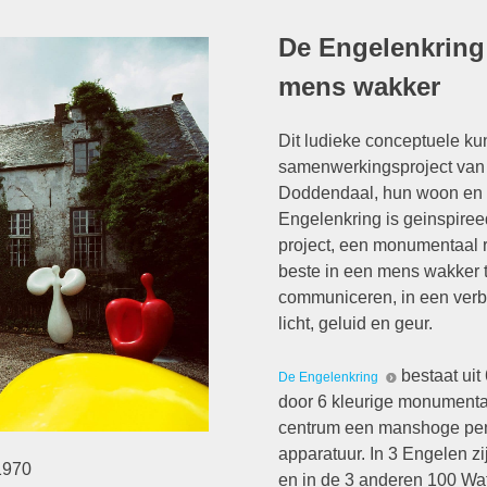
De Engelenkring 
mens wakker
Dit ludieke conceptuele kun
samenwerkingsproject van
Doddendaal, hun woon en 
Engelenkring is geinspire
project, een monumentaal 
beste in een mens wakker te
communiceren, in een verbi
licht, geluid en geur.
bestaat uit
De Engelenkring
door 6 kleurige monumenta
centrum een manshoge pent
apparatuur. In 3 Engelen 
1970
en in de 3 anderen 100 Wat