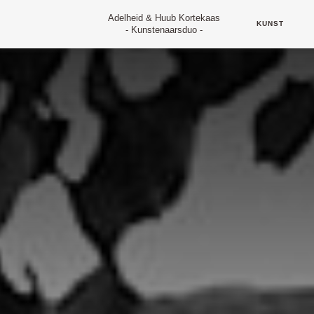
Skip
Adelheid & Huub Kortekaas
to
KUNST
- Kunstenaarsduo -
content