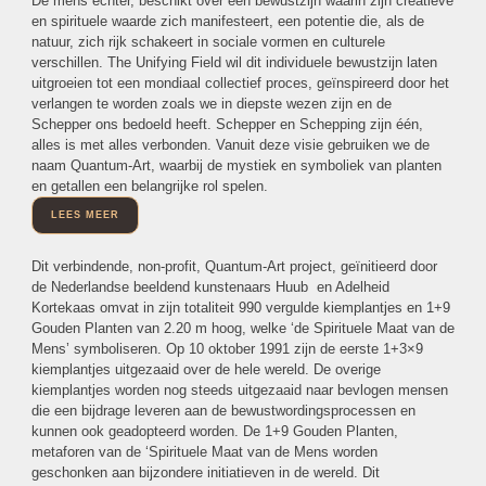
De mens echter, beschikt over een bewustzijn waarin zijn creatieve
en spirituele waarde zich manifesteert, een potentie die, als de
natuur, zich rijk schakeert in sociale vormen en culturele
verschillen. The Unifying Field wil dit individuele bewustzijn laten
uitgroeien tot een mondiaal collectief proces, geïnspireerd door het
verlangen te worden zoals we in diepste wezen zijn en de
Schepper ons bedoeld heeft. Schepper en Schepping zijn één,
alles is met alles verbonden. Vanuit deze visie gebruiken we de
naam Quantum-Art, waarbij de mystiek en symboliek van planten
en getallen een belangrijke rol spelen.
LEES MEER
Dit verbindende, non-profit, Quantum-Art project, geïnitieerd door
de Nederlandse beeldend kunstenaars Huub en Adelheid
Kortekaas omvat in zijn totaliteit 990 vergulde kiemplantjes en 1+9
Gouden Planten van 2.20 m hoog, welke ‘de Spirituele Maat van de
Mens’ symboliseren. Op 10 oktober 1991 zijn de eerste 1+3×9
kiemplantjes uitgezaaid over de hele wereld. De overige
kiemplantjes worden nog steeds uitgezaaid naar bevlogen mensen
die een bijdrage leveren aan de bewustwordingsprocessen en
kunnen ook geadopteerd worden. De 1+9 Gouden Planten,
metaforen van de ‘Spirituele Maat van de Mens worden
geschonken aan bijzondere initiatieven in de wereld. Dit