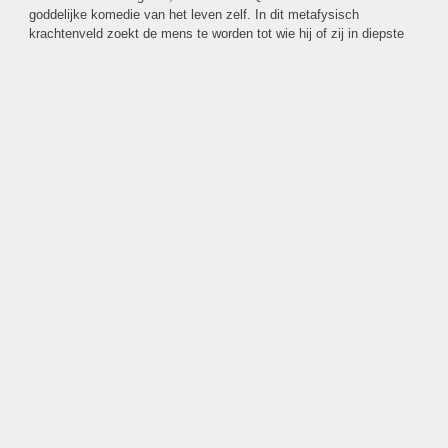
goddelijke komedie van het leven zelf. In dit metafysisch
krachtenveld zoekt de mens te worden tot wie hij of zij in diepste
wezen is.
De 1+9 Gouden Planten worden steeds geschonken aan bijzondere
initiatieven die het leefklimaat op de wereld bevorderen.
De eerste Gouden Plant is reeds op 7 december 1989 door de
toenmalige president, Vladimir Markariants, in Armenië geplant.
Een symbolisch teken van nieuw leven na de aardbeving en de
geboorte van het initiatief ‘Europolis’: Een vredesstad.
De tweede Gouden plant werd op 11 juni, tijdens het World Ecology
Congress, UNCED Rio ’92, aangeboden aan Davi Yanomami en
Marcos Terena, beiden sjamanen van de Yanomami indianen, als
symbool voor een wereldwijd respect aan alle inheemse volkeren.
De derde Gouden Plant werd in mei ’93 in Den Haag overhandigd
aan Michail Gorbatsov, voorzitter van het initiatief ‘International
Green Cross’.
De vierde Gouden Plant is op 25 nov. 2011 overgedragen aan de
Nelson Mandela Stichting voor de consistente strijd van
Nelson
tegen de Apartheid in Zuid-Afrika, zijn gepassioneerde
Mandela
hartverwarmende inzet voor de wereldvrede en zijn krachtige
oproep tot democratie, compassie en broederschap.
De vijfde Gouden Plant is in 1997 geschonken aan het
vredesinitiatief Noord- en Zuid Korea, tijdens The International