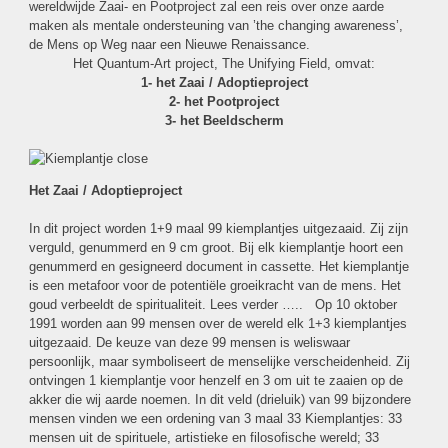
wereldwijde Zaai- en Pootproject zal een reis over onze aarde
maken als mentale ondersteuning van ’the changing awareness’,
de Mens op Weg naar een Nieuwe Renaissance.
Het Quantum-Art project, The Unifying Field, omvat:
1- het Zaai / Adoptieproject
2- het Pootproject
3- het Beeldscherm
Het Zaai / Adoptieproject
In dit project worden 1+9 maal 99 kiemplantjes uitgezaaid. Zij zijn
verguld, genummerd en 9 cm groot. Bij elk kiemplantje hoort een
genummerd en gesigneerd document in cassette. Het kiemplantje
is een metafoor voor de potentiële groeikracht van de mens. Het
goud verbeeldt de spiritualiteit. Lees verder ….. Op 10 oktober
1991 worden aan 99 mensen over de wereld elk 1+3 kiemplantjes
uitgezaaid. De keuze van deze 99 mensen is weliswaar
persoonlijk, maar symboliseert de menselijke verscheidenheid. Zij
ontvingen 1 kiemplantje voor henzelf en 3 om uit te zaaien op de
akker die wij aarde noemen. In dit veld (drieluik) van 99 bijzondere
mensen vinden we een ordening van 3 maal 33 Kiemplantjes: 33
mensen uit de spirituele, artistieke en filosofische wereld; 33