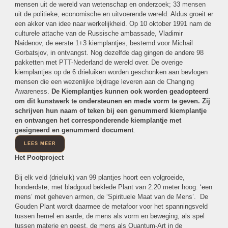
mensen uit de wereld van wetenschap en onderzoek; 33 mensen
uit de politieke, economische en uitvoerende wereld. Aldus groeit er
een akker van idee naar werkelijkheid. Op 10 oktober 1991 nam de
culturele attache van de Russische ambassade, Vladimir
Naidenov, de eerste 1+3 kiemplantjes, bestemd voor Michail
Gorbatsjov, in ontvangst. Nog dezelfde dag gingen de andere 98
pakketten met PTT-Nederland de wereld over. De overige
kiemplantjes op de 6 drieluiken worden geschonken aan bevlogen
mensen die een wezenlijke bijdrage leveren aan de Changing
Awareness.
De Kiemplantjes kunnen ook worden geadopteerd
om dit kunstwerk te ondersteunen en mede vorm te geven. Zij
schrijven hun naam of teken bij een genummerd kiemplantje
en ontvangen het corresponderende kiemplantje met
gesigneerd en genummerd document
.
LEES MEER
Het Pootproject
Bij elk veld (drieluik) van 99 plantjes hoort een volgroeide,
honderdste, met bladgoud beklede Plant van 2.20 meter hoog: ‘een
mens’ met geheven armen, de ‘Spirituele Maat van de Mens’. De
Gouden Plant wordt daarmee de metafoor voor het spanningsveld
tussen hemel en aarde, de mens als vorm en beweging, als spel
tussen materie en geest, de mens als Quantum-Art in de