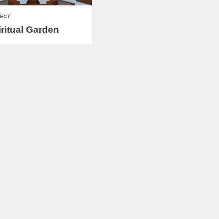
ECT
ritual Garden
ECT
tafysische Tuin