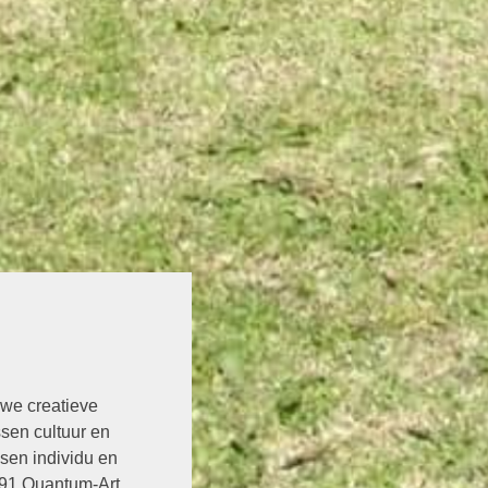
uwe creatieve
ssen cultuur en
sen individu en
991 Quantum-Art