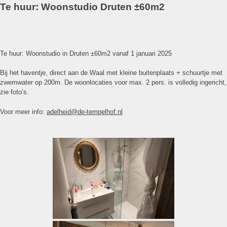
huur:
Te huur: Woonstudio Druten ±60m2
per
1
jan.
2025
–
Te huur: Woonstudio in Druten ±60m2 vanaf 1 januari 2025
2x
volledig
Bij het haventje, direct aan de Waal met kleine buitenplaats + schuurtje met
gemeubileerd
zwemwater op 200m. De woonlocaties voor max. 2 pers. is volledig ingericht,
en
zie foto’s.
gestoffeerde
studio/verdieping
Voor meer info:
adelheid@de-tempelhof.nl