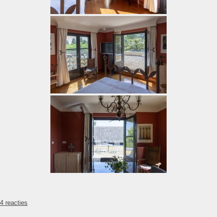
op
4 reacties
Te