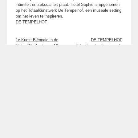
intimiteit en seksualiteit praat. Hotel Sophie is opgenomen
op het Totaalkunstwerk De Tempelhof, een museale setting
om het leven te inspireren.
DE TEMPELHOF
Bericht
1e Kunst Biënnale in de
DE TEMPELHOF
Heilige Driehoek van 16
Totaalkunstwerk – jongste
navigatie
september 2017 tot en met
‘MONUMENT’ 4 weekenden
22 oktober 2017
open in 2018
KUNSTENAARSDUO
Adelheid & Huub
Kortekaas
detempelhof@huubenadelheid-kortekaas.com
06-23603386