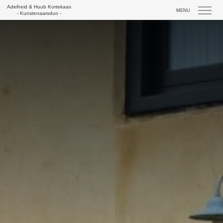
Skip
Adelheid & Huub Kortekaas
MENU
to
- Kunstenaarsduo -
content