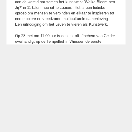
aan de wereld om samen het kunstwerk ‘Welke Bloem ben
Jij?’ in 11 talen mee uit te zaaien. Het is een ludieke
oproep om mensen te verbinden en elkaar te inspireren tot
een mooiere en vreedzame multiculturele samenleving.
Een uitnodiging om het Leven te vieren als Kunstwerk.
Op 28 mei om 11.00 uur is de kick-off. Jochem van Gelder
overhandigt op de Tempelhof in Winssen de eerste
enveloppen met 99 sticker-Bloemen “Welke Bloem ben
Jij?” aan 33 kinderen uit het Land van Maas & Waal en aan
de burgemeester van Beuningen:Carol van Eert. Dit is de
start van het wereldwijd versturen van 99.999 Bloemen
over de wereld;
Waarom een Bloem? De kunstenaars zien de mens als
unieke Bloem op de ‘Wereldakker’ aarde. Al sinds 1991
zaaien de kunstenaars kleine gouden Kiemplantjes aan
bijzondere mensen die wereldwijd een belangrijke rol spelen
in het veranderend bewustzijn. Zo ontvingen o.a. Moeder
Theresa, Nelson Mandela, Sister Jayanti, de Dalai Lama en
Michael Gorbatsov deze kiemplantjes van verbinding uit de
Wereldakker: The Unifying Spiritual Field of the World.